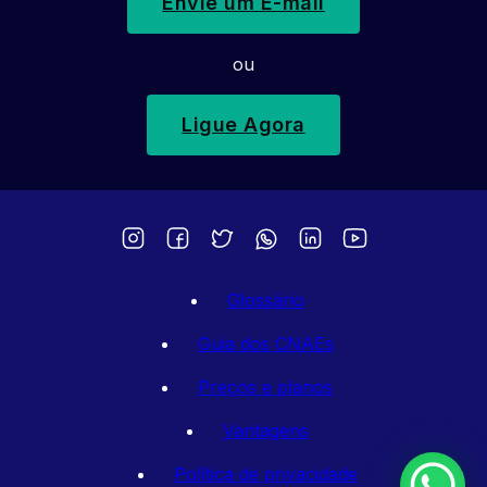
Envie um E-mail
ou
Ligue Agora
Glossário
Guia dos CNAEs
Preços e planos
Vantagens
Política de privacidade