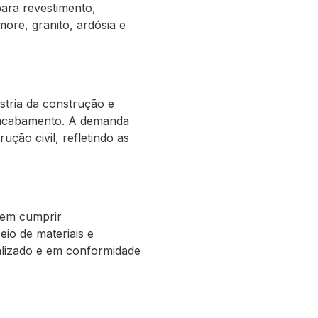
ara revestimento,
ore, granito, ardósia e
tria da construção e
e acabamento. A demanda
ução civil, refletindo as
vem cumprir
io de materiais e
alizado e em conformidade