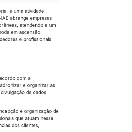
ia, é uma atividade
 CNAE abrange empresas
porâneas, atendendo a um
 moda em ascensão,
edores e profissionais
 acordo com a
padronizar e organizar as
e divulgação de dados
concepção e organização de
ssionais que atuam nesse
ias dos clientes,