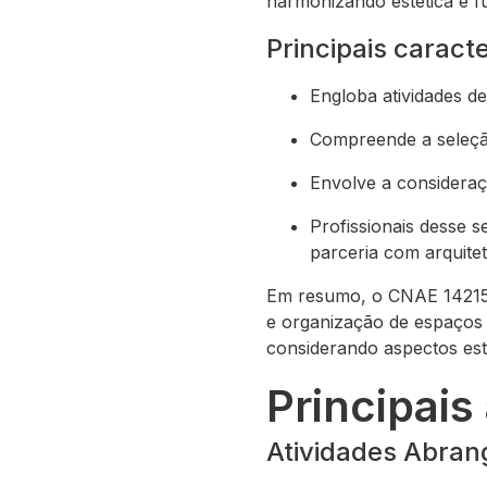
harmonizando estética e f
Principais carac
Engloba atividades de
Compreende a seleção
Envolve a consideraç
Profissionais desse
parceria com arquite
Em resumo, o CNAE 142150
e organização de espaços 
considerando aspectos est
Principai
Atividades Abran