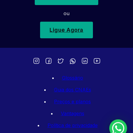
ou
Ligue Agora
Glossário
Guia dos CNAEs
Preços e planos
Vantagens
Política de privacidade