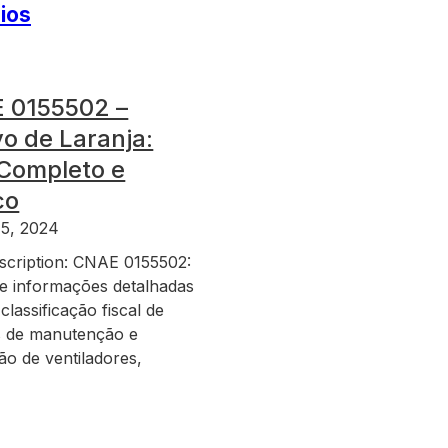
ios
 0155502 –
vo de Laranja:
 Completo e
co
15, 2024
scription: CNAE 0155502:
e informações detalhadas
classificação fiscal de
s de manutenção e
ão de ventiladores,