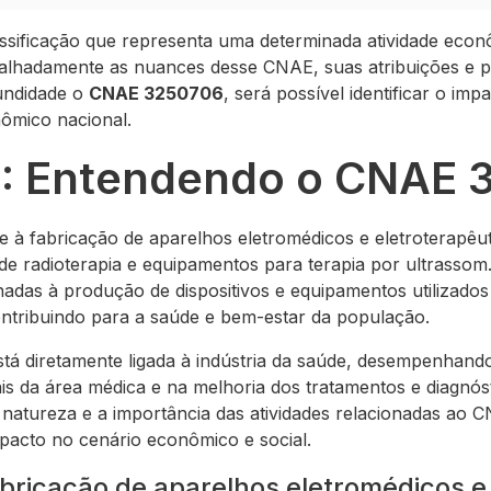
sificação que representa uma determinada atividade econô
alhadamente as nuances desse CNAE, suas atribuições e pri
undidade o
CNAE 3250706
, será possível identificar o im
ômico nacional.
 1: Entendendo o CNAE
à fabricação de aparelhos eletromédicos e eletroterapêu
s de radioterapia e equipamentos para terapia por ultrassom.
onadas à produção de dispositivos e equipamentos utilizad
ontribuindo para a saúde e bem-estar da população.
tá diretamente ligada à indústria da saúde, desempenhan
is da área médica e na melhoria dos tratamentos e diagnós
natureza e a importância das atividades relacionadas ao 
mpacto no cenário econômico e social.
abricação de aparelhos eletromédicos e