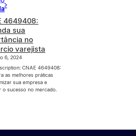
GO
da
 4649408:
nda sua
tância no
cio varejista
o 6, 2024
scription: CNAE 4649408:
a as melhores práticas
imizar sua empresa e
r o sucesso no mercado.