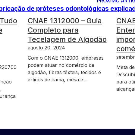
PRÓXIMO ARTI
ricação de próteses odontológicas explica
 Tudo
CNAE 1312000 – Guia
CNAE
e
Completo para
Ente
Tecelagem de Algodão
impor
comér
agosto 20, 2024
setembr
Com o CNAE 1312000, empresas
podem atuar no comércio de
7220700
Meta de
algodão, fibras têxteis, tecidos e
Descubr
artigos de cama, mesa e…
enção
para ot
,
alcança
gurança