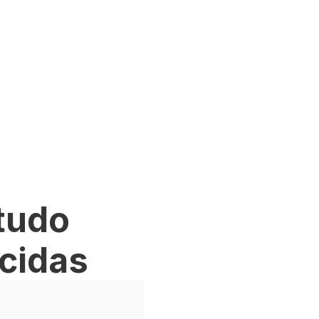
tudo
icidas