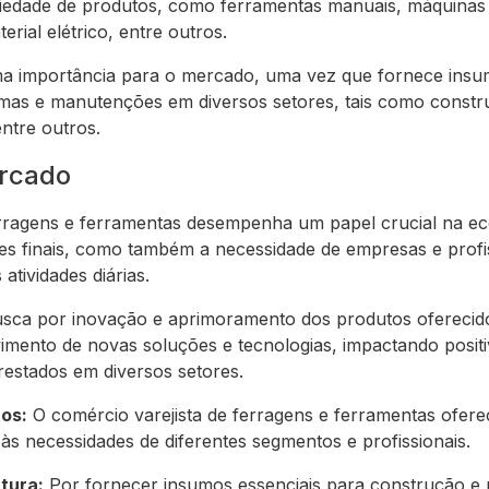
iedade de produtos, como ferramentas manuais, máquinas
rial elétrico, entre outros.
a importância para o mercado, uma vez que fornece insum
mas e manutenções em diversos setores, tais como construçã
ntre outros.
ercado
erragens e ferramentas desempenha um papel crucial na ec
s finais, como também a necessidade de empresas e prof
atividades diárias.
busca por inovação e aprimoramento dos produtos ofereci
vimento de novas soluções e tecnologias, impactando posit
restados em diversos setores.
os:
O comércio varejista de ferragens e ferramentas ofe
às necessidades de diferentes segmentos e profissionais.
tura:
Por fornecer insumos essenciais para construção e 