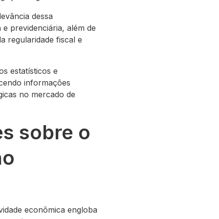
levância dessa
 e previdenciária, além de
 regularidade fiscal e
s estatísticos e
ecendo informações
égicas no mercado de
es sobre o
no
ividade econômica engloba