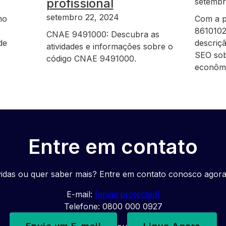
profissional
setembr
setembro 22, 2024
mo
Com a p
8610102
CNAE 9491000: Descubra as
de
descriç
atividades e informações sobre o
SEO sob
código CNAE 9491000.
econômi
Entre em contato
idas ou quer saber mais? Entre em contato conosco agor
E-mail:
[email protected]
Telefone: 0800 000 0927