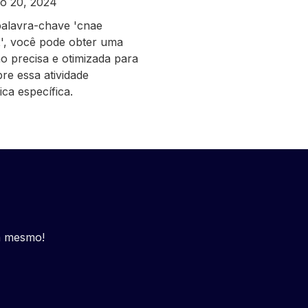
o 20, 2024
alavra-chave 'cnae
', você pode obter uma
ão precisa e otimizada para
re essa atividade
ca específica.
a mesmo!