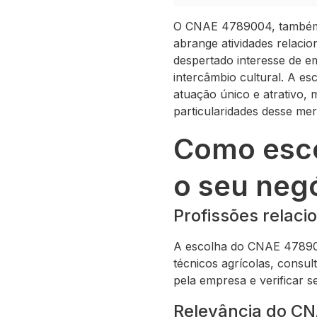
O CNAE 4789004, também c
abrange atividades relaci
despertado interesse de e
intercâmbio cultural. A
atuação único e atrativo, 
particularidades desse me
Como esco
o seu neg
Profissões relac
A escolha do CNAE 478900
técnicos agrícolas, consul
pela empresa e verificar 
Relevância do C