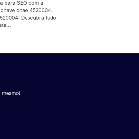
da para SEO com a
-chave cnae 4520004:
520004: Descubra tudo
esse…
a mesmo!