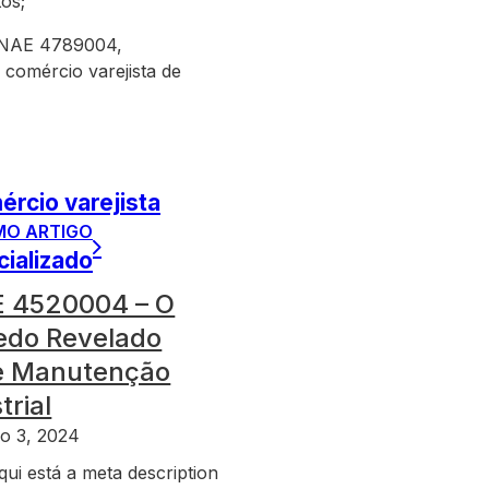
os;
 CNAE 4789004,
omércio varejista de
rcio varejista
MO ARTIGO
ializado
 4520004 – O
edo Revelado
e Manutenção
trial
o 3, 2024
qui está a meta description