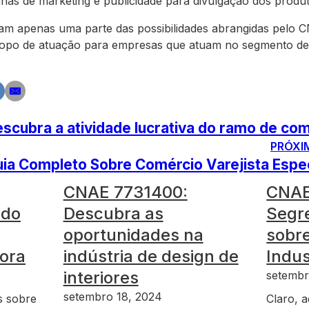
s de marketing e publicidade para divulgação dos produt
tam apenas uma parte das possibilidades abrangidas pelo
po de atuação para empresas que atuam no segmento de c
ubra a atividade lucrativa do ramo de comé
PRÓXI
a Completo Sobre Comércio Varejista Espec
CNAE 7731400:
CNAE
edo
Descubra as
Segr
oportunidades na
sobr
sora
indústria de design de
Indus
interiores
setembr
setembro 18, 2024
s sobre
Claro, a