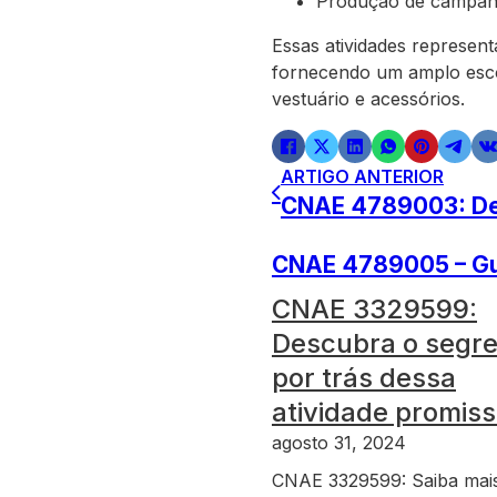
Produção de campanha
Essas atividades represen
fornecendo um amplo esco
vestuário e acessórios.
ARTIGO ANTERIOR
CNAE 4789003: Desc
CNAE 4789005 – Gui
CNAE 3329599:
Descubra o segr
por trás dessa
atividade promis
agosto 31, 2024
CNAE 3329599: Saiba mai