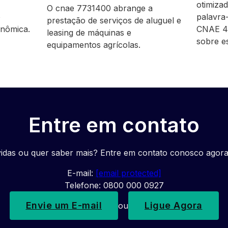
otimiza
O cnae 7731400 abrange a
o
palavra
prestação de serviços de aluguel e
onômica.
CNAE 4
leasing de máquinas e
sobre 
equipamentos agrícolas.
Entre em contato
idas ou quer saber mais? Entre em contato conosco agor
E-mail:
[email protected]
Telefone: 0800 000 0927
Envie um E-mail
Ligue Agora
ou