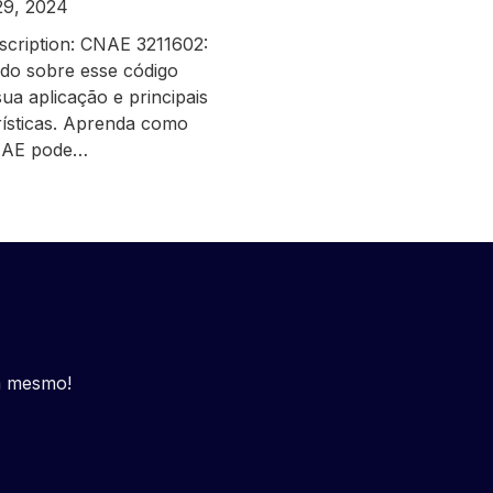
29, 2024
scription: CNAE 3211602:
udo sobre esse código
ua aplicação e principais
rísticas. Aprenda como
NAE pode…
a mesmo!