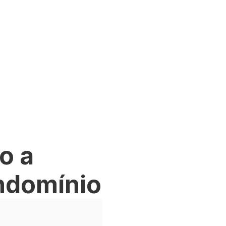
o a
ndomínio