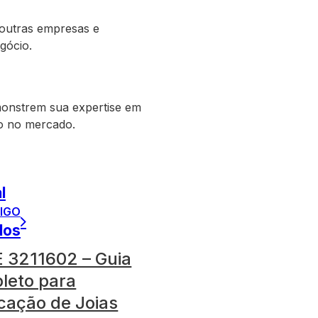
 outras empresas e
gócio.
monstrem sua expertise em
ão no mercado.
l
IGO
los
 3211602 – Guia
leto para
cação de Joias