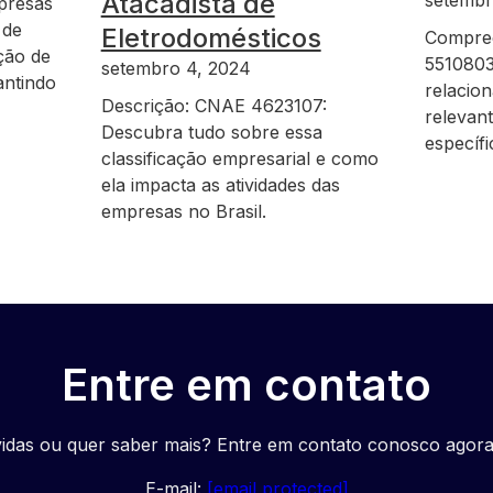
Atacadista de
setembr
presas
 de
Eletrodomésticos
Compre
ção de
5510803
setembro 4, 2024
antindo
relacio
Descrição: CNAE 4623107:
relevan
Descubra tudo sobre essa
específ
classificação empresarial e como
ela impacta as atividades das
empresas no Brasil.
Entre em contato
idas ou quer saber mais? Entre em contato conosco agor
E-mail:
[email protected]