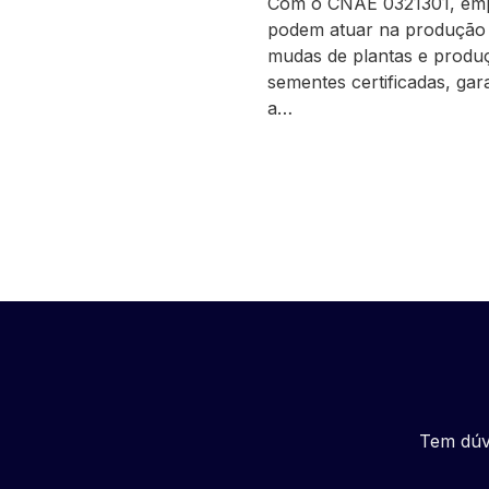
Com o CNAE 0321301, em
podem atuar na produção
mudas de plantas e produ
sementes certificadas, gar
a…
Tem dúv