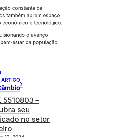
zação constante de
afios também abrem espaço
o econômico e tecnológico.
pulsionando o avanço
e bem-estar da população.
a
 ARTIGO
Câmbio
 5510803 –
ubra seu
ficado no setor
eiro