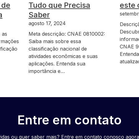
 de
Tudo que Precisa
este
a
Saber
setembr
agosto 17, 2024
Descriç
Descubr
 as
Meta descrição: CNAE 0810002:
informa
formações
Saiba mais sobre essa
CNAE 96
ificação
classificação nacional de
Entenda
atividades econômicas e suas
atualiz
aplicações. Entenda sua
importância e…
Entre em contato
idas ou quer saber mais? Entre em contato conosco agor