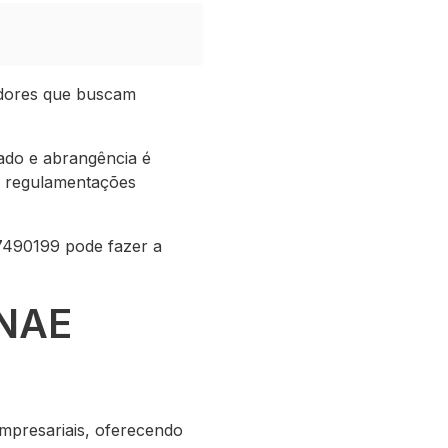
edores que buscam
ado e abrangência é
 e regulamentações
7490199 pode fazer a
CNAE
empresariais, oferecendo