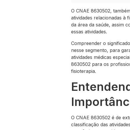
O CNAE 8630502, também c
atividades relacionadas à f
da área da saúde, assim c
essas atividades.
Compreender o significado
nesse segmento, para garan
atividades médicas especi
8630502 para os profission
fisioterapia.
Entendend
Importânci
O CNAE 8630502 é de extre
classificação das atividade