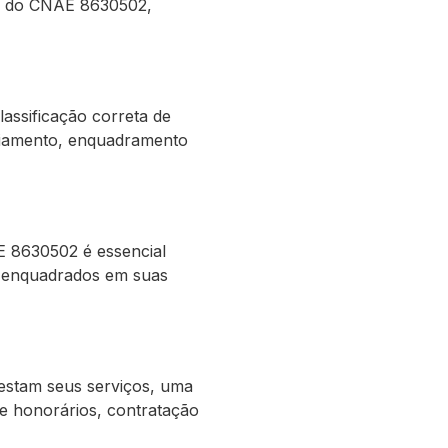
co do CNAE 8630502,
lassificação correta de
nciamento, enquadramento
E 8630502 é essencial
e enquadrados em suas
estam seus serviços, uma
de honorários, contratação