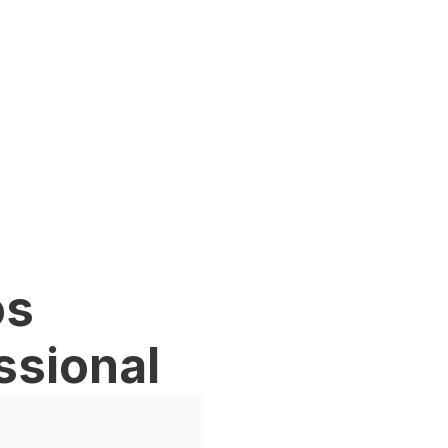
os
ssional