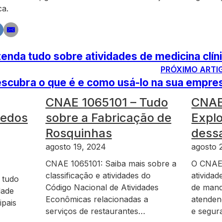
ca.
nda tudo sobre atividades de medicina clín
PRÓXIMO ARTI
cubra o que é e como usá-lo na sua empre
CNAE 1065101 – Tudo
CNAE
redos
sobre a Fabricação de
Explo
Rosquinhas
dessa
agosto 19, 2024
agosto 
CNAE 1065101: Saiba mais sobre a
O CNAE
classificação e atividades do
atividad
 tudo
Código Nacional de Atividades
de mand
dade
Econômicas relacionadas a
atenden
ipais
serviços de restaurantes…
e segu