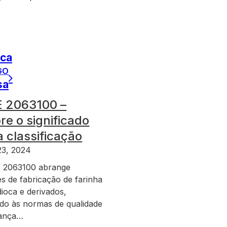
ica
GO
sa
 2063100 –
re o significado
 classificação
23, 2024
 2063100 abrange
es de fabricação de farinha
ioca e derivados,
do às normas de qualidade
rança…