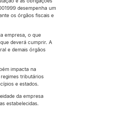
butação e as obrigações
E 9001999 desempenha um
te os órgãos fiscais e
 da empresa, o que
 que deverá cumprir. A
ral e demais órgãos
mbém impacta na
regimes tributários
cípios e estados.
neidade da empresa
s estabelecidas.