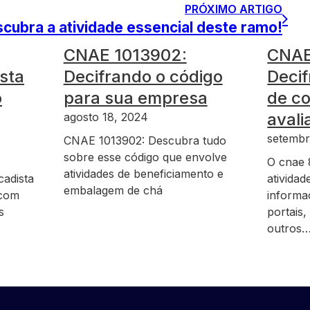
PRÓXIMO ARTIGO
ubra a atividade essencial deste ramo!
CNAE 1013902:
CNAE
sta
Decifrando o código
Decif
o
para sua empresa
de c
avali
agosto 18, 2024
setembr
CNAE 1013902: Descubra tudo
sobre esse código que envolve
O cnae 
atividades de beneficiamento e
cadista
atividad
embalagem de chá
 com
informa
s
portais
outros