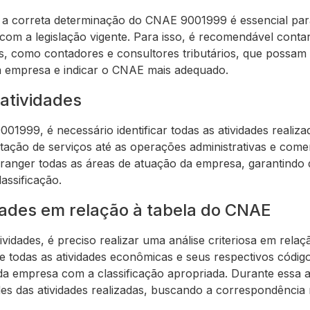
e a correta determinação do CNAE 9001999 é essencial para
 com a legislação vigente. Para isso, é recomendável cont
os, como contadores e consultores tributários, que possam 
da empresa e indicar o CNAE mais adequado.
 atividades
1999, é necessário identificar todas as atividades realiz
ção de serviços até as operações administrativas e comerc
branger todas as áreas de atuação da empresa, garantindo
lassificação.
dades em relação à tabela do CNAE
tividades, é preciso realizar uma análise criteriosa em rel
e todas as atividades econômicas e seus respectivos código
 da empresa com a classificação apropriada. Durante essa a
ades das atividades realizadas, buscando a correspondênci