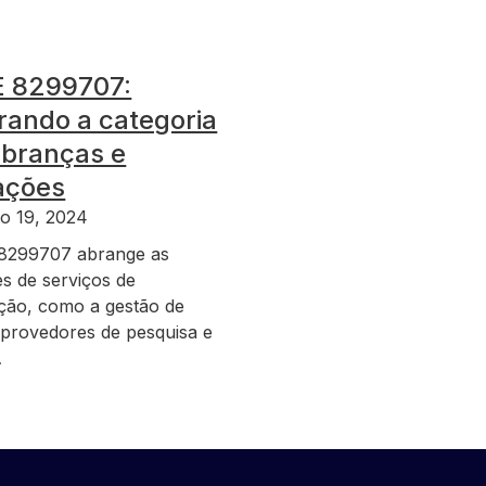
 8299707:
rando a categoria
obranças e
ações
o 19, 2024
8299707 abrange as
es de serviços de
ção, como a gestão de
, provedores de pesquisa e
…