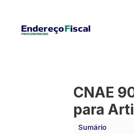
CNAE 90
para Art
Sumário