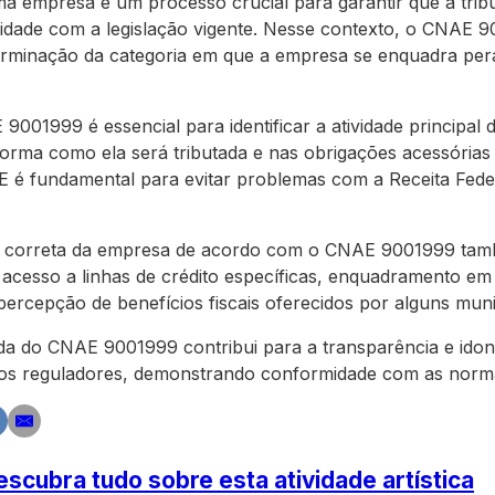
uma empresa é um processo crucial para garantir que a tri
midade com a legislação vigente. Nesse contexto, o CNA
rminação da categoria em que a empresa se enquadra peran
9001999 é essencial para identificar a atividade principal
 forma como ela será tributada e nas obrigações acessórias
E é fundamental para evitar problemas com a Receita Fede
ção correta da empresa de acordo com o CNAE 9001999 ta
, acesso a linhas de crédito específicas, enquadramento em 
ercepção de benefícios fiscais oferecidos por alguns muni
da do CNAE 9001999 contribui para a transparência e ido
os reguladores, demonstrando conformidade com as norma
cubra tudo sobre esta atividade artística