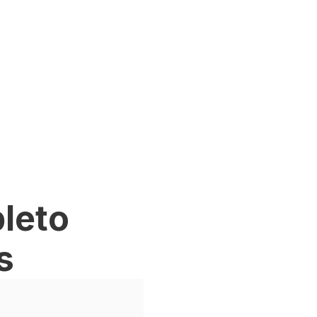
leto
s