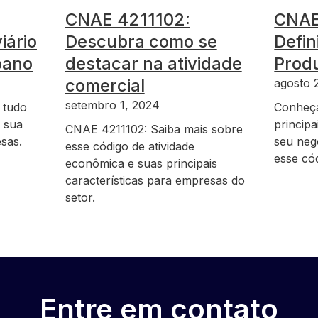
CNAE 4211102:
CNAE
iário
Descubra como se
Defin
bano
destacar na atividade
Prod
comercial
agosto 
setembro 1, 2024
 tudo
Conheç
 sua
principa
CNAE 4211102: Saiba mais sobre
sas.
seu neg
esse código de atividade
esse có
econômica e suas principais
características para empresas do
setor.
Entre em contato