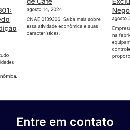
de Café
Exclu
301:
Negó
agosto 14, 2024
edo
agosto 
CNAE 0139306: Saiba mais sobre
essa atividade econômica e suas
dição
Empresa
características.
na fabr
equipam
controle
tudo
proporc
vidades
o
onômica.
Entre em contato