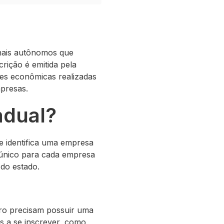
onais autônomos que
rição é emitida pela
ades econômicas realizadas
mpresas.
adual?
e identifica uma empresa
 único para cada empresa
 do estado.
iro precisam possuir uma
s a se inscrever, como