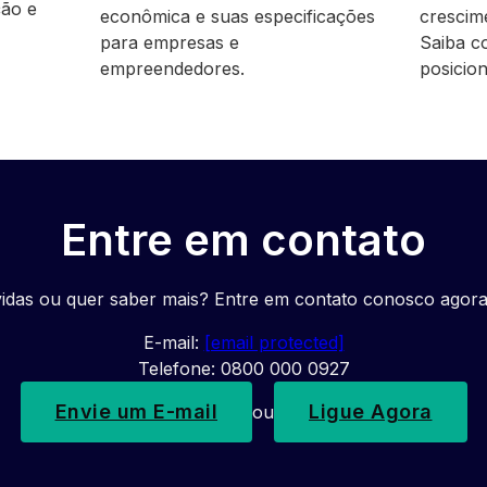
ção e
econômica e suas especificações
crescim
para empresas e
Saiba c
empreendedores.
posicio
Entre em contato
idas ou quer saber mais? Entre em contato conosco agor
E-mail:
[email protected]
Telefone: 0800 000 0927
Envie um E-mail
Ligue Agora
ou