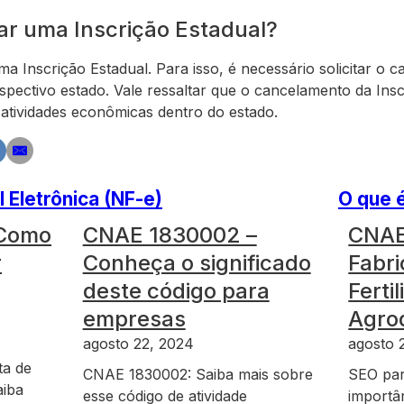
ar uma Inscrição Estadual?
ma Inscrição Estadual. Para isso, é necessário solicitar o 
pectivo estado. Vale ressaltar que o cancelamento da Insc
 atividades econômicas dentro do estado.
l Eletrônica (NF-e)
O que é
 Como
CNAE 1830002 –
CNAE
r
Conheça o significado
Fabr
deste código para
Ferti
empresas
Agro
agosto 22, 2024
agosto 
ta de
CNAE 1830002: Saiba mais sobre
SEO par
aiba
esse código de atividade
importâ