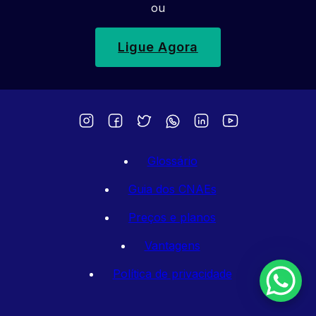
ou
Ligue Agora
Glossário
Guia dos CNAEs
Preços e planos
Vantagens
Política de privacidade