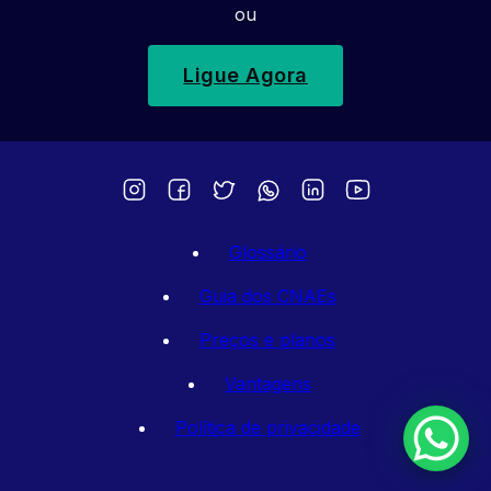
ou
Ligue Agora
Glossário
Guia dos CNAEs
Preços e planos
Vantagens
Política de privacidade