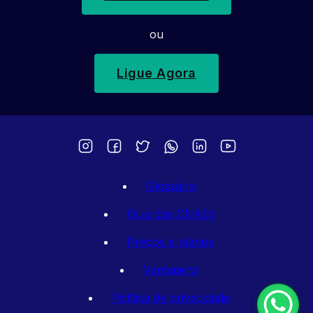
ou
Ligue Agora
Glossário
Guia dos CNAEs
Preços e planos
Vantagens
Política de privacidade