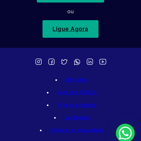
ou
Ligue Agora
Glossário
Guia dos CNAEs
Preços e planos
Vantagens
Política de privacidade