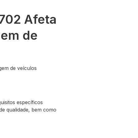
702 Afeta
gem de
gem de veículos
isitos específicos
e de qualidade, bem como