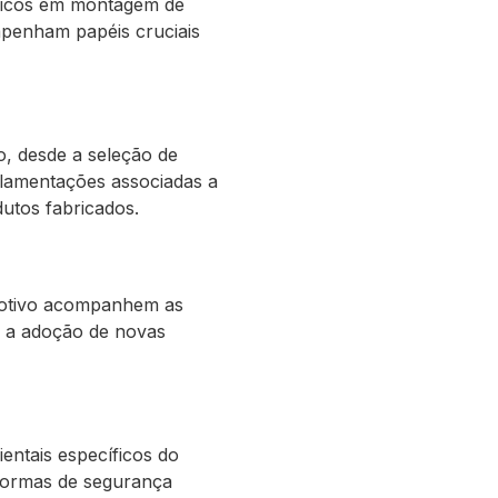
cnicos em montagem de
empenham papéis cruciais
, desde a seleção de
ulamentações associadas a
dutos fabricados.
motivo acompanhem as
i a adoção de novas
entais específicos do
 normas de segurança