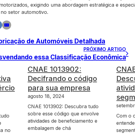
otorizados, exigindo uma abordagem estratégica e especia
no setor automotivo.
bricação de Automóveis Detalhada
PRÓXIMO ARTIGO
svendando essa Classificação Econômica
CNAE 1013902:
CNAE
tiva
Decifrando o código
Descu
ércio
para sua empresa
ativi
segm
agosto 18, 2024
setembr
CNAE 1013902: Descubra tudo
sobre esse código que envolve
tudo
Com o 
atividades de beneficiamento e
e
entende
embalagem de chá
ia no
segment