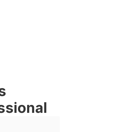
s
ssional