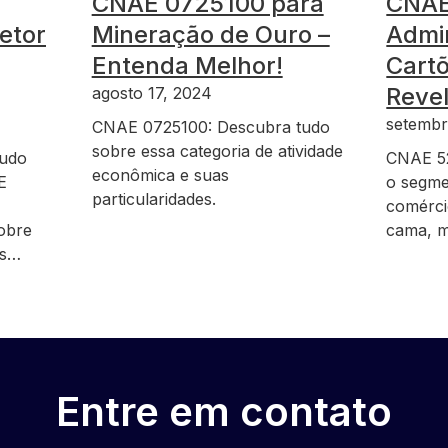
CNAE 0725100 para
CNAE
etor
Mineração de Ouro –
Admi
Entenda Melhor!
Cartõ
Reve
agosto 17, 2024
setembr
CNAE 0725100: Descubra tudo
sobre essa categoria de atividade
tudo
CNAE 52
econômica e suas
E
o segme
particularidades.
comércio
sobre
cama, m
es…
Entre em contato