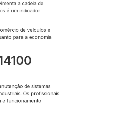
vimenta a cadeia de
los é um indicador
omércio de veículos e
uanto para a economia
614100
anutenção de sistemas
ustriais. Os profissionais
a e funcionamento