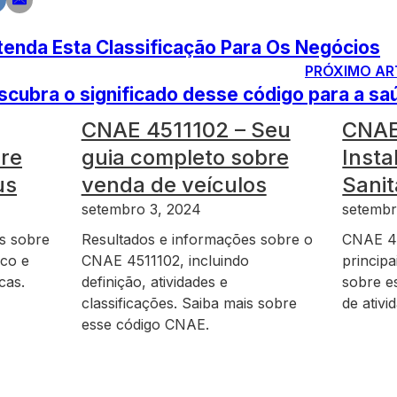
enda Esta Classificação Para Os Negócios
PRÓXIMO AR
ubra o significado desse código para a sa
CNAE 4511102 – Seu
CNAE
re
guia completo sobre
Insta
us
venda de veículos
Sanit
setembro 3, 2024
setembr
s sobre
Resultados e informações sobre o
CNAE 43
ico e
CNAE 4511102, incluindo
principa
cas.
definição, atividades e
sobre es
classificações. Saiba mais sobre
de ativ
esse código CNAE.