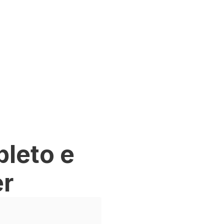
leto e
er