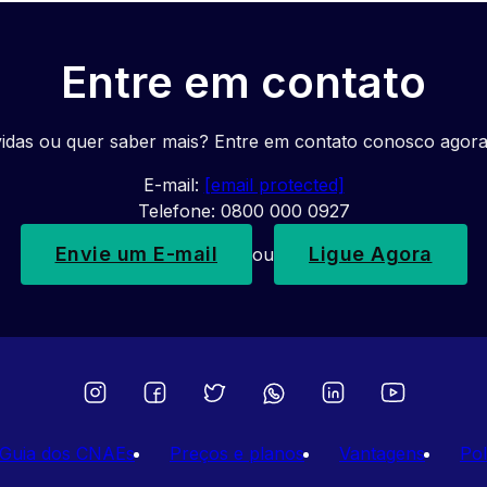
Entre em contato
idas ou quer saber mais? Entre em contato conosco agor
E-mail:
[email protected]
Telefone: 0800 000 0927
Envie um E-mail
Ligue Agora
ou
Guia dos CNAEs
Preços e planos
Vantagens
Pol