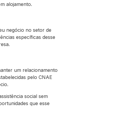
sem alojamento.
eu negócio no setor de
ências específicas desse
resa.
l manter um relacionamento
stabelecidas pelo CNAE
cio.
sistência social sem
oportunidades que esse