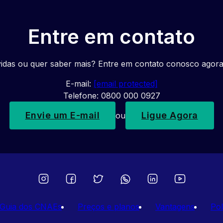
Entre em contato
idas ou quer saber mais? Entre em contato conosco agor
E-mail:
[email protected]
Telefone: 0800 000 0927
Envie um E-mail
Ligue Agora
ou
Guia dos CNAEs
Preços e planos
Vantagens
Pol