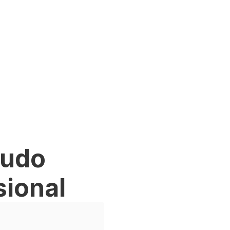
tudo
sional