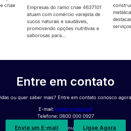
ve cnae
constru
Empresas do ramo cnae 4637101
metálic
atuam com comércio varejista de
destaca
sucos naturais e saudáveis,
serviço
promovendo opções nutritivas e
saborosas para…
Entre em contato
idas ou quer saber mais? Entre em contato conosco agor
E-mail:
[email protected]
Telefone: 0800 000 0927
Envie um E-mail
Ligue Agora
ou