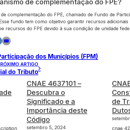
canismo de complementação do FPE?
 de complementação do FPE, chamado de Fundo de Partici
 Esse fundo tem como objetivo garantir recursos adicionais p
e recursos do FPE devido à sua condição de unidade feder
Participação dos Municípios (FPM)
PRÓXIMO ARTIGO
ial do Tributo
CNAE 4637101 –
CNAE
dade
Descubra o
Cons
Significado e a
de Tr
Importância deste
Duto
Código
setembr
setembro 5, 2024
cription
cnae 42