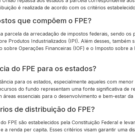
 a União repassa aos estados a parcela correspondente ao
ribuição é realizada de acordo com os critérios estabelecid
ostos que compõem o FPE?
parcela da arrecadação de impostos federais, sendo os p
bre Produtos Industrializados (IPI). Além desses, também 
o sobre Operações Financeiras (IOF) e o Imposto sobre a 
cia do FPE para os estados?
tância para os estados, especialmente aqueles com menor
cursos do fundo representam uma fonte significativa de re
m áreas essenciais para o desenvolvimento e bem-estar da
rios de distribuição do FPE?
ão do FPE são estabelecidos pela Constituição Federal e le
 a renda per capita. Esses critérios visam garantir uma dist